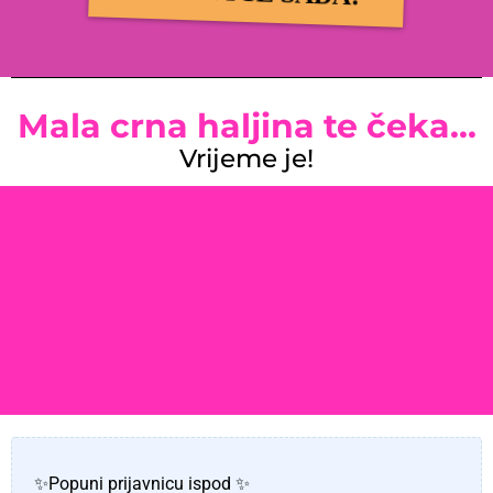
Mala crna haljina te čeka...
Vrijeme je!
✨Popuni prijavnicu ispod ✨